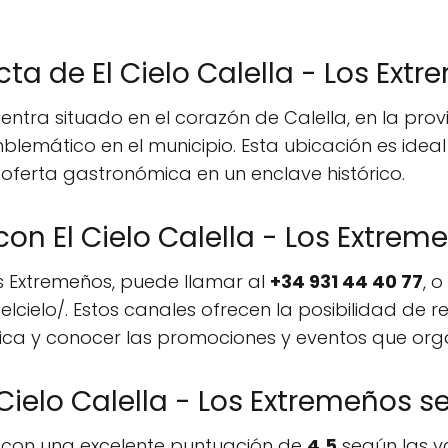
ta de El Cielo Calella - Los Ext
uentra situado en el corazón de Calella, en la pro
mblemático en el municipio. Esta ubicación es ide
ferta gastronómica en un enclave histórico.
n El Cielo Calella - Los Extrem
os Extremeños, puede llamar al
+34 931 44 40 77
, o
cielo/. Estos canales ofrecen la posibilidad de r
ica y conocer las promociones y eventos que org
Cielo Calella - Los Extremeños se
ta con una excelente puntuación de
4.5
según las va