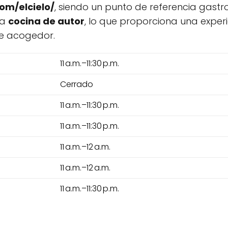
om/elcielo/
, siendo un punto de referencia gast
la
cocina de autor
, lo que proporciona una exper
e acogedor.
11 a.m.–11:30 p.m.
Cerrado
11 a.m.–11:30 p.m.
11 a.m.–11:30 p.m.
11 a.m.–12 a.m.
11 a.m.–12 a.m.
11 a.m.–11:30 p.m.