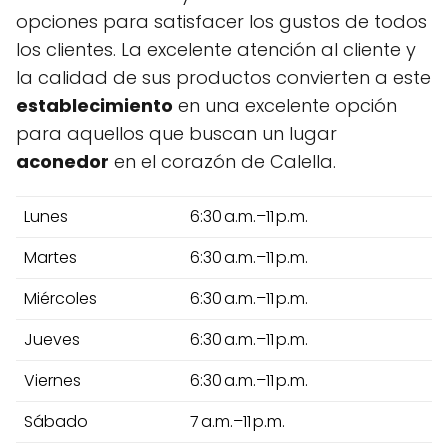
opciones para satisfacer los gustos de todos
los clientes. La excelente atención al cliente y
la calidad de sus productos convierten a este
establecimiento
en una excelente opción
para aquellos que buscan un lugar
aconedor
en el corazón de Calella.
Lunes
6:30 a.m.–11 p.m.
Martes
6:30 a.m.–11 p.m.
Miércoles
6:30 a.m.–11 p.m.
Jueves
6:30 a.m.–11 p.m.
Viernes
6:30 a.m.–11 p.m.
Sábado
7 a.m.–11 p.m.