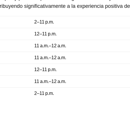
tribuyendo significativamente a la experiencia positiva de
2–11 p.m.
12–11 p.m.
11 a.m.–12 a.m.
11 a.m.–12 a.m.
12–11 p.m.
11 a.m.–12 a.m.
2–11 p.m.