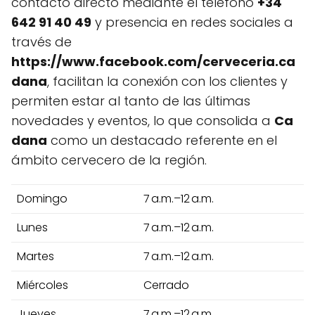
contacto directo mediante el teléfono
+34
642 91 40 49
y presencia en redes sociales a
través de
https://www.facebook.com/cerveceria.ca
dana
, facilitan la conexión con los clientes y
permiten estar al tanto de las últimas
novedades y eventos, lo que consolida a
Ca
dana
como un destacado referente en el
ámbito cervecero de la región.
Domingo
7 a.m.–12 a.m.
Lunes
7 a.m.–12 a.m.
Martes
7 a.m.–12 a.m.
Miércoles
Cerrado
Jueves
7 a.m.–12 a.m.