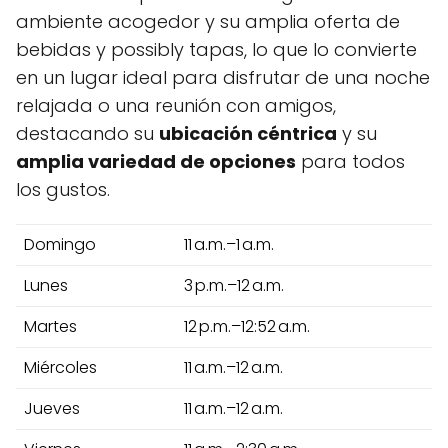
ambiente acogedor y su amplia oferta de
bebidas y possibly tapas, lo que lo convierte
en un lugar ideal para disfrutar de una noche
relajada o una reunión con amigos,
destacando su
ubicación céntrica
y su
amplia variedad de opciones
para todos
los gustos.
Domingo
11 a.m.–1 a.m.
Lunes
3 p.m.–12 a.m.
Martes
12 p.m.–12:52 a.m.
Miércoles
11 a.m.–12 a.m.
Jueves
11 a.m.–12 a.m.